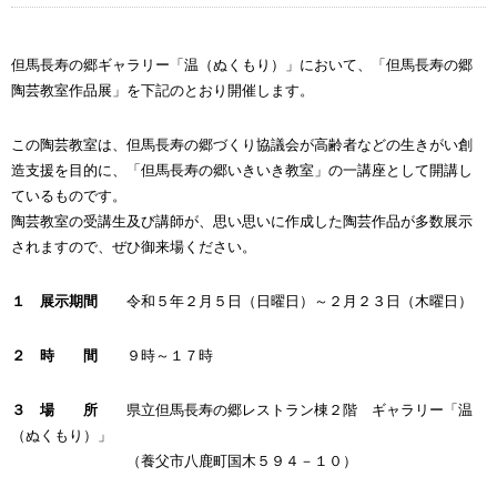
但馬長寿の郷ギャラリー「温（ぬくもり）」において、「但馬長寿の郷
陶芸教室作品展」を下記のとおり開催します。
この陶芸教室は、但馬長寿の郷づくり協議会が高齢者などの生きがい創
造支援を目的に、「但馬長寿の郷いきいき教室」の一講座として開講し
ているものです。
陶芸教室の受講生及び講師が、思い思いに作成した陶芸作品が多数展示
されますので、ぜひ御来場ください。
１ 展示期間
令和５年２月５日（日曜日）～２月２３日（木曜日）
２ 時 間
９時～１７時
３ 場 所
県立但馬長寿の郷レストラン棟２階 ギャラリー「温
（ぬくもり）」
（養父市八鹿町国木５９４－１０）