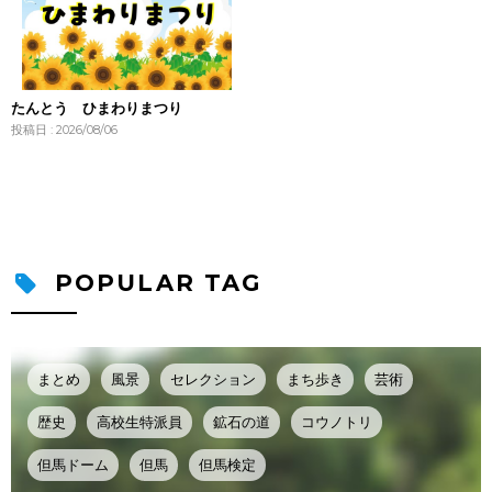
たんとう ひまわりまつり
投稿日 : 2026/08/06
POPULAR TAG
まとめ
風景
セレクション
まち歩き
芸術
歴史
高校生特派員
鉱石の道
コウノトリ
但馬ドーム
但馬
但馬検定