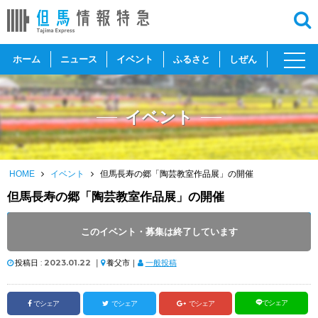
toggl
ホーム
ニュース
イベント
ふるさと
しぜん
navig
イベント
HOME
イベント
但馬長寿の郷「陶芸教室作品展」の開催
但馬長寿の郷「陶芸教室作品展」の開催
開催日 :
2023
.
02.05
～
2023
.
02.23
このイベント・募集は終了しています
開催時間 : 9:00 ～ 17:00
投稿日 :
2023.01.22
｜
養父市｜
一般投稿
でシェア
でシェア
でシェア
でシェア