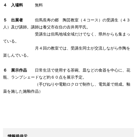
４ 入場料
無料
５ 出展者
但馬長寿の郷 陶芸教室（４コース）の受講生（４３
人）及び講師。講師は養父市在住の吉井周平氏。
受講生は但馬地域全域だけでなく、県外からも集まっ
ている。
月４回の教室では、受講生同士が交流しながら作陶を
楽しんでいる。
６ 展示作品
日常生活で使用する茶碗、皿などの食器を中心に、花
瓶、ランプシェードなど約６０点を展示予定。
（手びねりや電動ロクロで制作し、電気釜で焼成。釉
薬を施した施釉作品）
情報提供元