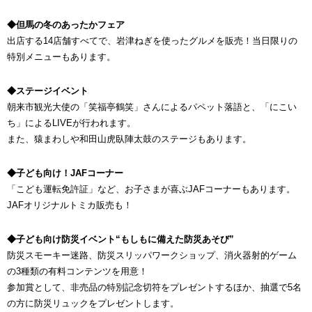
◆但馬の冬のあったかフェア
出店する14店舗すべてで、岩津ねぎを使ったグルメを販売！当日限りの
特別メニューもあります。
◆ステージイベント
朝来市観光大使の「笑福亭鶴笑」さんによるパペット落語と、「にこい
ち」によるLIVEが行われます。
また、猿まわしや和田山虎臥陣太鼓のステージもあります。
◆子ども向け！JAFコーナー
「こども運転免許証」など、お子さまが喜ぶJAFコーナーもあります。
JAFオリジナルトミカ販売も！
◆子ども向け防災イベント“もしもに備えた防災あそび”
防災スモーキー迷路、防災スリッパワークショップ、消火器射的ゲーム
の3種類の有料コンテンツを用意！
参加賞として、非売品の特別記念切符をプレゼントするほか、抽選で5名
の方に防災リュックをプレゼントします。