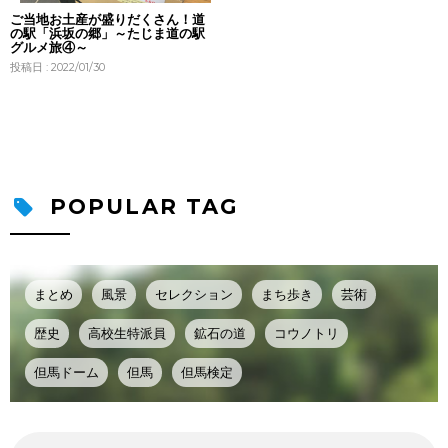
ご当地お土産が盛りだくさん！道
の駅「浜坂の郷」～たじま道の駅
グルメ旅④～
投稿日 : 2022/01/30
POPULAR TAG
まとめ
風景
セレクション
まち歩き
芸術
歴史
高校生特派員
鉱石の道
コウノトリ
但馬ドーム
但馬
但馬検定