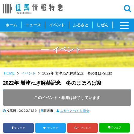
toggl
ホーム
ニュース
イベント
ふるさと
しぜん
navig
イベント
HOME
イベント
2022年 岩津ねぎ解禁記念 冬のまほろば祭
2022年 岩津ねぎ解禁記念 冬のまほろば祭
開催日 :
2022
.
11.23
～
2022
.
11.23
このイベント・募集は終了しています
開催時間 : 10:00 ～ 15:00
投稿日 :
2022.11.19
｜
朝来市｜
ふるさとづくり協会
でシェア
でシェア
でシェア
でシェア