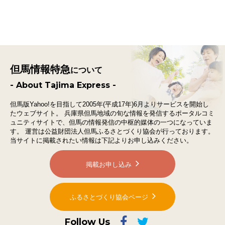
但馬情報特急
について
- About Tajima Express -
但馬版Yahoo!を目指して2005年(平成17年)6月よりサービスを開始し
たウェブサイト。
兵庫県但馬地域の旬な情報を発信するポータルコミ
ュニティサイトで、
但馬の情報発信の中枢的媒体の一つになっていま
す。
運営は公益財団法人但馬ふるさとづくり協会が行っております。
当サイトに掲載されたい情報は下記よりお申し込みください。
掲載お申し込み
ふるさとづくり協会ページ
Follow Us