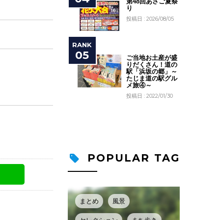
第48回あさご夏祭
り
投稿日 : 2026/08/05
ご当地お土産が盛
りだくさん！道の
駅「浜坂の郷」～
たじま道の駅グル
メ旅④～
投稿日 : 2022/01/30
POPULAR TAG
まとめ
風景