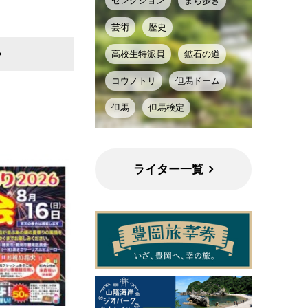
セレクション
まち歩き
芸術
歴史
高校生特派員
鉱石の道
コウノトリ
但馬ドーム
但馬
但馬検定
ライター一覧