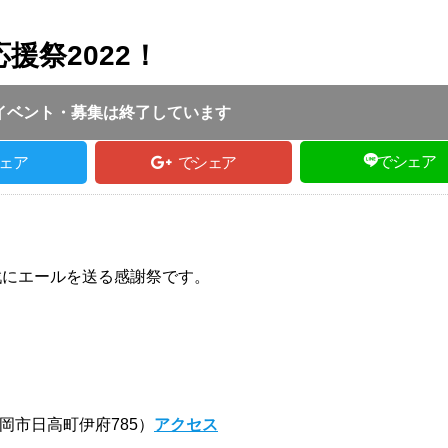
援祭2022！
投稿日 :
2022.10.09
｜
豊岡市｜
一般投稿
0:00 ～ 15:00
イベント・募集は終了しています
でシェア
ェア
でシェア
戦にエールを送る感謝祭です。
岡市日高町伊府785）
アクセス