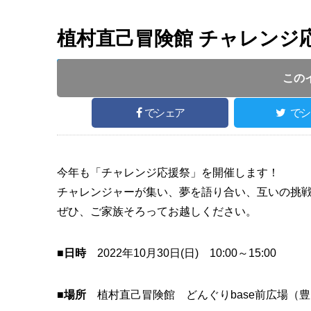
植村直己冒険館 チャレンジ応
開催日 :
2022
.
10.30
～
2022
.
10.30
開催時間 : 1
この
でシェア
でシ
今年も「チャレンジ応援祭」を開催します！
チャレンジャーが集い、夢を語り合い、互いの挑
ぜひ、ご家族そろってお越しください。
■日時
2022年10月30日(日) 10:00～15:00
■場所
植村直己冒険館 どんぐりbase前広場（豊