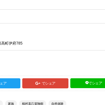
高町伊府785
でシェア
ェア
でシェア
家族
植村直己冒険館
自然体験