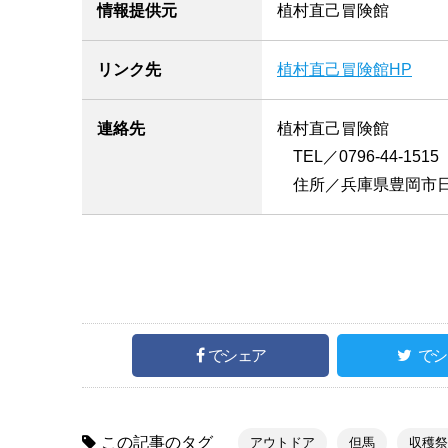
情報提供元
植村直己冒険館
リンク先
植村直己冒険館HP
連絡先
植村直己冒険館
TEL／0796-44-1515
住所／兵庫県豊岡市日
でシェア
でシ
この記事のタグ
アウトドア
但馬
収穫祭