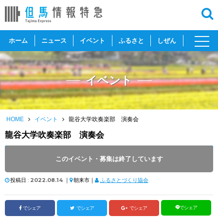
toggl
ホーム
ニュース
イベント
ふるさと
しぜん
navig
イベント
HOME
イベント
龍谷大学吹奏楽部 演奏会
龍谷大学吹奏楽部 演奏会
開催日 :
2022
.
10.16
～
2022
.
10.16
このイベント・募集は終了しています
開催時間 : 14:30
投稿日 :
2022.08.14
｜
朝来市｜
ふるさとづくり協会
でシェア
でシェア
でシェア
でシェア