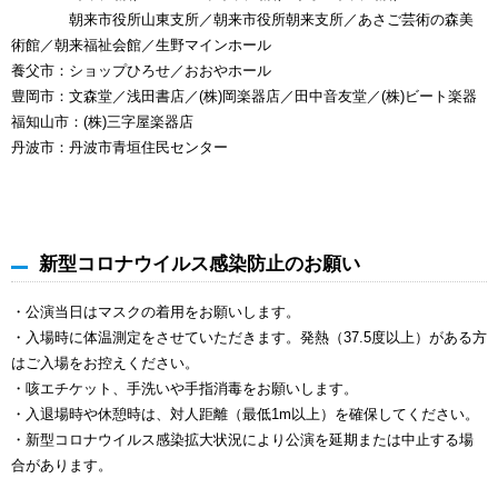
朝来市役所山東支所／朝来市役所朝来支所／あさご芸術の森美
術館／朝来福祉会館／生野マインホール
養父市：ショップひろせ／おおやホール
豊岡市：文森堂／浅田書店／(株)岡楽器店／田中音友堂／(株)ビート楽器
福知山市：(株)三字屋楽器店
丹波市：丹波市青垣住民センター
新型コロナウイルス感染防止のお願い
・公演当日はマスクの着用をお願いします。
・入場時に体温測定をさせていただきます。発熱（37.5度以上）がある方
はご入場をお控えください。
・咳エチケット、手洗いや手指消毒をお願いします。
・入退場時や休憩時は、対人距離（最低1m以上）を確保してください。
・新型コロナウイルス感染拡大状況により公演を延期または中止する場
合があります。