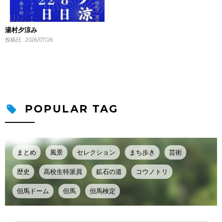
湯村夕涼み
投稿日 : 2026/07/26
POPULAR TAG
まとめ
風景
セレクション
まち歩き
芸術
歴史
高校生特派員
鉱石の道
コウノトリ
但馬ドーム
但馬
但馬検定