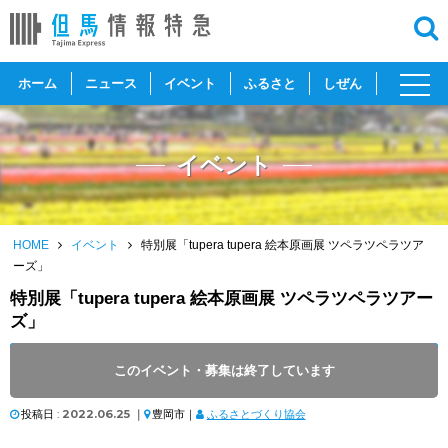
toggl
ホーム
ニュース
イベント
ふるさと
しぜん
navig
イベント
HOME
イベント
特別展「tupera tupera 絵本原画展 ツペラツペラツア
ーズ」
特別展「tupera tupera 絵本原画展 ツペラツペラツアー
ズ」
開催日 :
2022
.
07.30
～
2022
.
09.25
このイベント・募集は終了しています
開催時間 : 9:30 ～ 17:00
投稿日 :
2022.06.25
｜
豊岡市｜
ふるさとづくり協会