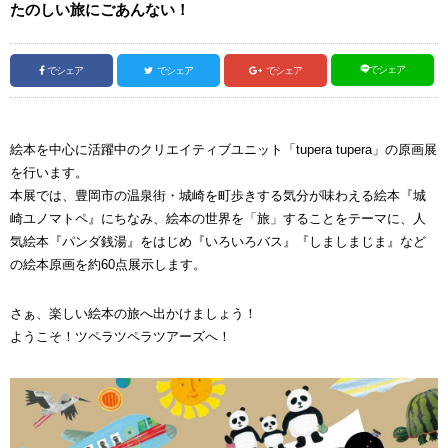
たのしい旅にごあんない！
でシェア
でシェア
でシェア
でシェア
絵本を中心に活躍中のクリエイティブユニット「tupera tupera」の原画展
を行います。
本展では、豊岡市の温泉街・城崎を町歩きする気分が味わえる絵本『城
崎ユノマトペ』にちなみ、絵本の世界を「旅」することをテーマに、人
気絵本『パンダ銭湯』をはじめ『いろいろバス』『しましまじま』など
の絵本原画を約60点展示します。
さぁ、楽しい絵本の旅へ出かけましょう！
ようこそ！ツペラツペラツアーズへ！