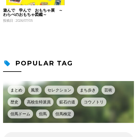
遊んで 学んで おもちゃ展 ～
わらべのおもちゃ図鑑～
投稿日 : 2026/07/05
POPULAR TAG
まとめ
風景
セレクション
まち歩き
芸術
歴史
高校生特派員
鉱石の道
コウノトリ
但馬ドーム
但馬
但馬検定