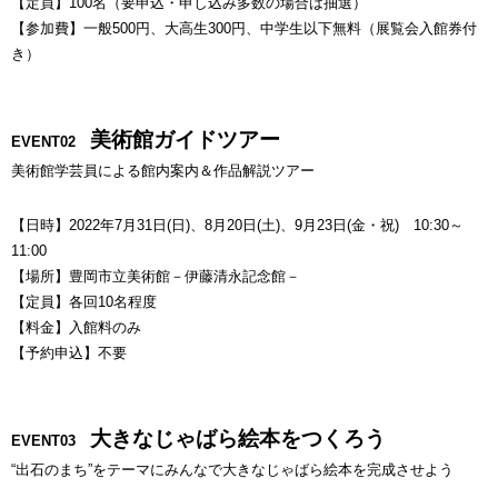
【定員】100名（要申込・申し込み多数の場合は抽選）
【参加費】一般500円、大高生300円、中学生以下無料（展覧会入館券付
き）
美術館ガイドツアー
EVENT02
美術館学芸員による館内案内＆作品解説ツアー
【日時】2022年7月31日(日)、8月20日(土)、9月23日(金・祝) 10:30～
11:00
【場所】豊岡市立美術館－伊藤清永記念館－
【定員】各回10名程度
【料金】入館料のみ
【予約申込】不要
大きなじゃばら絵本をつくろう
EVENT03
“出石のまち”をテーマにみんなで大きなじゃばら絵本を完成させよう