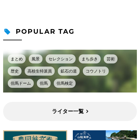
POPULAR TAG
まとめ
風景
セレクション
まち歩き
芸術
歴史
高校生特派員
鉱石の道
コウノトリ
但馬ドーム
但馬
但馬検定
ライター一覧