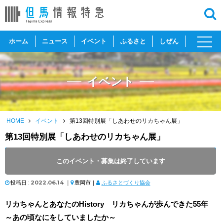
toggl
ホーム
ニュース
イベント
ふるさと
しぜん
navig
イベント
HOME
イベント
第13回特別展「しあわせのリカちゃん展」
第13回特別展「しあわせのリカちゃん展」
開催日 :
2022
.
06.20
～
2022
.
08.30
このイベント・募集は終了しています
開催時間 : 9:00 ～ 17:00
投稿日 :
2022.06.14
｜
豊岡市｜
ふるさとづくり協会
リカちゃんとあなたのHistory リカちゃんが歩んできた55年
～あの頃なにをしていましたか～