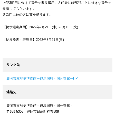
上記3部門に分けて番号を振り掲示。入館者には部門ごとに好きな番号を
投票してもらいます。
各部門上位の方に賞を贈ります。
【掲示選考期間】2022年7月21日(木)～8月16日(火)
【結果発表・表彰日】2022年8月21日(日)
リンク先
豊岡市立歴史博物館ー但馬国府・国分寺館ーHP
連絡先
豊岡市立歴史博物館－但馬国府・国分寺館－
〒669-5305 豊岡市日高町祢布808