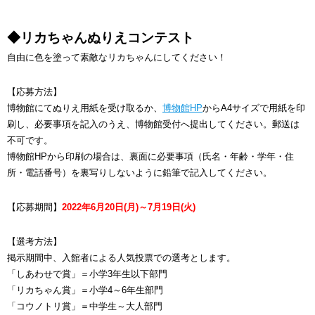
◆リカちゃんぬりえコンテスト
自由に色を塗って素敵なリカちゃんにしてください！
【応募方法】
博物館にてぬりえ用紙を受け取るか、
博物館HP
からA4サイズで用紙を印
刷し、必要事項を記入のうえ、博物館受付へ提出してください。郵送は
不可です。
博物館HPから印刷の場合は、裏面に必要事項（氏名・年齢・学年・住
所・電話番号）を裏写りしないように鉛筆で記入してください。
【応募期間】
2022年6月20日(月)～7月19日(火)
【選考方法】
掲示期間中、入館者による人気投票での選考とします。
「しあわせで賞」＝小学3年生以下部門
「リカちゃん賞」＝小学4～6年生部門
「コウノトリ賞」＝中学生～大人部門