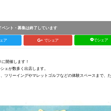
投稿日 :
2022.05.11
｜
香美町｜
ふるさとづく
:30 ～ 14:30
イベント・募集は終了しています
でシェア
ェア
でシェア
りに開催します！
ルシェが数多く出店します。
ら、ツリーイングやマレットゴルフなどの体験スペースまで、