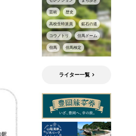
セレクション
まち歩き
芸術
歴史
高校生特派員
鉱石の道
コウノトリ
但馬ドーム
但馬
但馬検定
ライター一覧