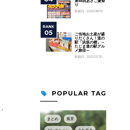
第48回あさご夏祭
り
投稿日 : 2026/08/05
ご当地お土産が盛
りだくさん！道の
駅「浜坂の郷」～
たじま道の駅グル
メ旅④～
投稿日 : 2022/01/30
POPULAR TAG
き」
まとめ
風景