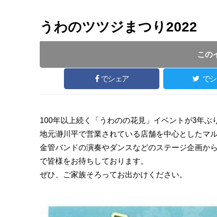
うわのツツジまつり2022
開催日 :
2022
.
05.15
～
2022
.
05.15
開催時間 : 10
この
でシェア
でシ
100年以上続く「うわのの花見」イベントが3年ぶ
地元瀞川平で営業されている店舗を中心としたマ
金管バンドの演奏やダンスなどのステージ企画か
で皆様をお待ちしております。
ぜひ、ご家族そろってお出かけください。