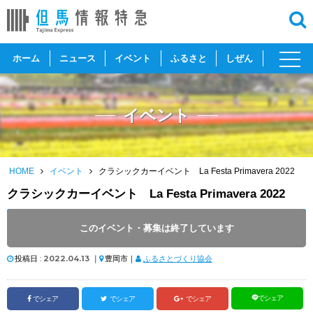
toggl
ホーム
ニュース
イベント
ふるさと
しぜん
navig
イベント
HOME
イベント
クラシックカーイベント La Festa Primavera 2022
クラシックカーイベント La Festa Primavera 2022
開催日 :
2022
.
04.18
～
2022
.
04.18
このイベント・募集は終了しています
開催時間 : 9:35 ～ 12:10
投稿日 :
2022.04.13
｜
豊岡市｜
ふるさとづくり協会
でシェア
でシェア
でシェア
でシェア