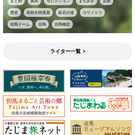
まとめ
風景
セレクション
まち歩き
芸術
歴史
高校生特派員
鉱石の道
コウノトリ
但馬ドーム
但馬
但馬検定
ライター一覧