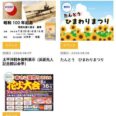
新温泉町
豊岡市
イベント
イベント
投稿日 :
2026.08.07
投稿日 :
2026.08.06
太平洋戦争資料展示（浜坂先人
たんとう ひまわりまつり
記念館以命亭）
朝来市
イベント