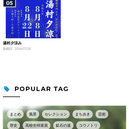
湯村夕涼み
投稿日 : 2026/07/26
POPULAR TAG
まとめ
風景
セレクション
まち歩き
芸術
歴史
高校生特派員
鉱石の道
コウノトリ