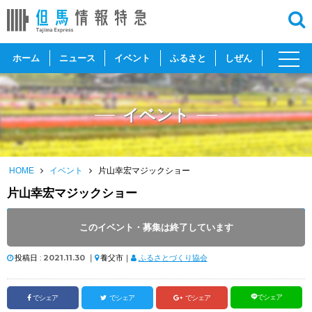
toggl
ホーム
ニュース
イベント
ふるさと
しぜん
navig
イベント
HOME
イベント
片山幸宏マジックショー
片山幸宏マジックショー
開催日 :
2021
.
12.11
～
2021
.
12.11
このイベント・募集は終了しています
開催時間 : 14:00 ～ 15:30
投稿日 :
2021.11.30
｜
養父市｜
ふるさとづくり協会
でシェア
でシェア
でシェア
でシェア