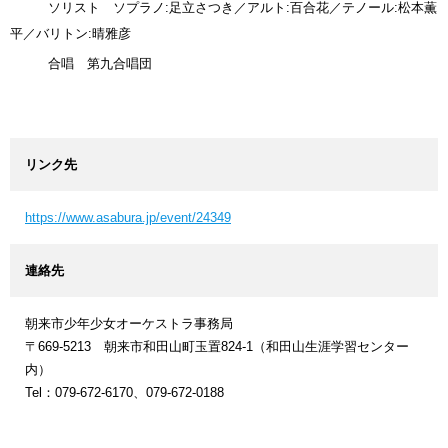
ソリスト ソプラノ:足立さつき／アルト:百合花／テノール:松本薫
平／バリトン:晴雅彦
合唱 第九合唱団
リンク先
https://www.asabura.jp/event/24349
連絡先
朝来市少年少女オーケストラ事務局
〒669-5213 朝来市和田山町玉置824-1（和田山生涯学習センター
内）
Tel：079-672-6170、079-672-0188