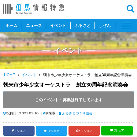
toggl
ホーム
ニュース
イベント
ふるさと
しぜん
navig
イベント
HOME
イベント
朝来市少年少女オーケストラ 創立30周年記念演奏会
朝来市少年少女オーケストラ 創立30周年記念演奏会
開催日 :
2021
.
10.03
～
2021
.
10.03
このイベント・募集は終了しています
開催時間 : 14:00 ～ 16:00
投稿日 :
2021.09.16
｜
朝来市｜
ふるさとづくり協会
でシェア
でシェア
でシェア
でシェア