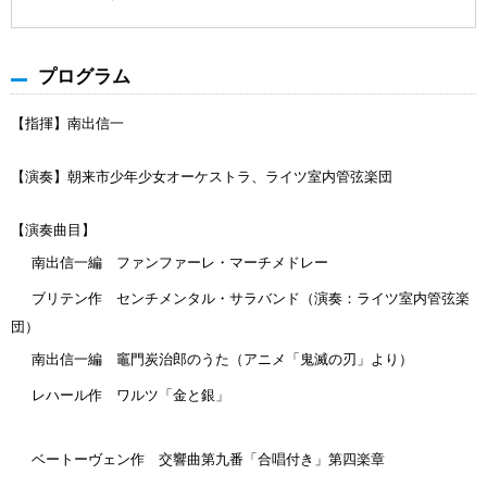
プログラム
【指揮】南出信一
【演奏】朝来市少年少女オーケストラ、ライツ室内管弦楽団
【演奏曲目】
南出信一編 ファンファーレ・マーチメドレー
ブリテン作 センチメンタル・サラバンド（演奏：ライツ室内管弦楽
団）
南出信一編 竈門炭治郎のうた（アニメ「鬼滅の刃」より）
レハール作 ワルツ「金と銀」
ベートーヴェン作 交響曲第九番「合唱付き」第四楽章