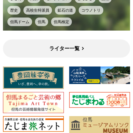
歴史
高校生特派員
鉱石の道
コウノトリ
但馬ドーム
但馬
但馬検定
ライター一覧