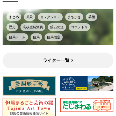
まとめ
風景
セレクション
まち歩き
芸術
歴史
高校生特派員
鉱石の道
コウノトリ
但馬ドーム
但馬
但馬検定
ライター一覧