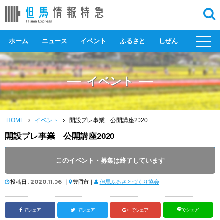
toggl
ホーム
ニュース
イベント
ふるさと
しぜん
navig
イベント
HOME
イベント
開設プレ事業 公開講座2020
開設プレ事業 公開講座2020
開催日 :
2020
.
11.21
～
2020
.
11.21
このイベント・募集は終了しています
開催時間 : 13:30（13:00開場）
投稿日 :
2020.11.06
｜
豊岡市｜
但馬ふるさとづくり協会
でシェア
でシェア
でシェア
でシェア