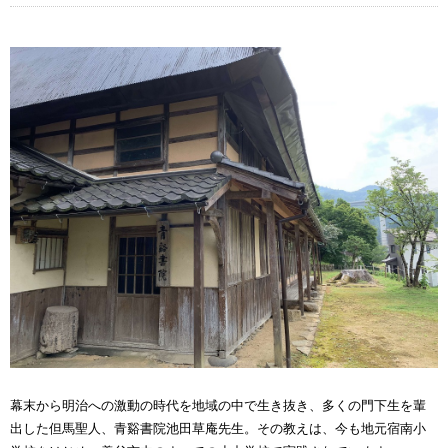
幕末から明治への激動の時代を地域の中で生き抜き、多くの門下生を輩
出した但馬聖人、青谿書院池田草庵先生。その教えは、今も地元宿南小