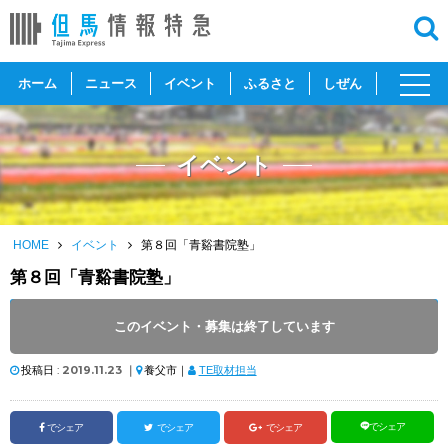
toggl
ホーム
ニュース
イベント
ふるさと
しぜん
navig
イベント
HOME
イベント
第８回「青谿書院塾」
第８回「青谿書院塾」
開催日 :
2019
.
12.01
～
2019
.
12.01
このイベント・募集は終了しています
開催時間 : 09:30 ～ 11:30
投稿日 :
2019.11.23
｜
養父市｜
TE取材担当
でシェア
でシェア
でシェア
でシェア