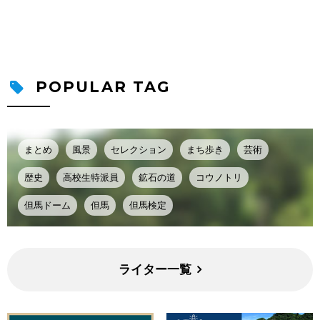
POPULAR TAG
まとめ
風景
セレクション
まち歩き
芸術
歴史
高校生特派員
鉱石の道
コウノトリ
但馬ドーム
但馬
但馬検定
ライター一覧