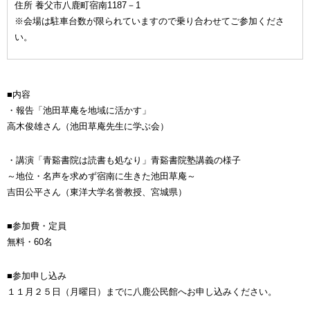
住所 養父市八鹿町宿南1187－1
※会場は駐車台数が限られていますので乗り合わせてご参加くださ
い。
■内容
・報告「池田草庵を地域に活かす」
高木俊雄さん（池田草庵先生に学ぶ会）
・講演「青谿書院は読書も処なり」青谿書院塾講義の様子
～地位・名声を求めず宿南に生きた池田草庵～
吉田公平さん（東洋大学名誉教授、宮城県）
■参加費・定員
無料・60名
■参加申し込み
１１月２５日（月曜日）までに八鹿公民館へお申し込みください。