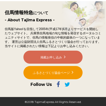
但馬情報特急
について
- About Tajima Express -
但馬版Yahoo!を目指して2005年(平成17年)6月よりサービスを開始し
たウェブサイト。
兵庫県但馬地域の旬な情報を発信するポータルコミ
ュニティサイトで、
但馬の情報発信の中枢的媒体の一つになっていま
す。
運営は公益財団法人但馬ふるさとづくり協会が行っております。
当サイトに掲載されたい情報は下記よりお申し込みください。
掲載お申し込み
ふるさとづくり協会ページ
Follow Us
©2018 TajimaExpress All Rights Reserved.