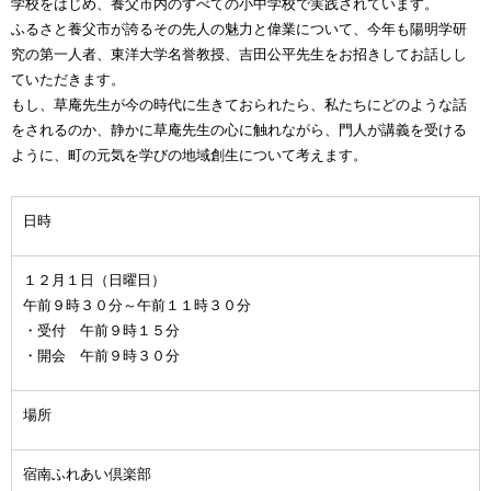
学校をはじめ、養父市内のすべての小中学校で実践されています。
ふるさと養父市が誇るその先人の魅力と偉業について、今年も陽明学研
究の第一人者、東洋大学名誉教授、吉田公平先生をお招きしてお話しし
ていただきます。
もし、草庵先生が今の時代に生きておられたら、私たちにどのような話
をされるのか、静かに草庵先生の心に触れながら、門人が講義を受ける
ように、町の元気を学びの地域創生について考えます。
日時
１２月１日（日曜日）
午前９時３０分～午前１１時３０分
・受付 午前９時１５分
・開会 午前９時３０分
場所
宿南ふれあい倶楽部