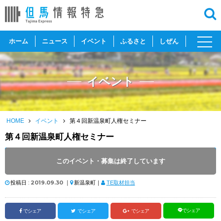
toggl
ホーム
ニュース
イベント
ふるさと
しぜん
navig
イベント
HOME
イベント
第４回新温泉町人権セミナー
第４回新温泉町人権セミナー
開催日 :
2019
.
10.03
～
2019
.
10.03
このイベント・募集は終了しています
開催時間 : 19:00 ～ 20:30
投稿日 :
2019.09.30
｜
新温泉町｜
TE取材担当
でシェア
でシェア
でシェア
でシェア