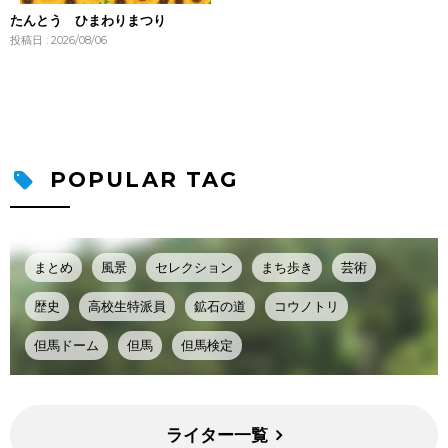
たんとう ひまわりまつり
投稿日 : 2026/08/06
POPULAR TAG
まとめ
風景
セレクション
まち歩き
芸術
歴史
高校生特派員
鉱石の道
コウノトリ
但馬ドーム
但馬
但馬検定
ライター一覧