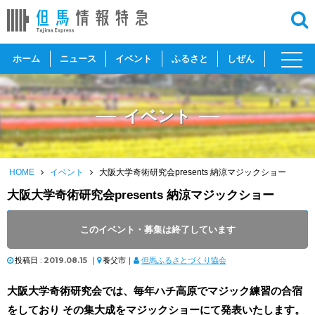
toggl
ホーム
ニュース
イベント
ふるさと
しぜん
navig
イベント
HOME
イベント
大阪大学奇術研究会presents 納涼マジックショー
大阪大学奇術研究会presents 納涼マジックショー
開催日 :
2019
.
08.24
～
2019
.
08.24
このイベント・募集は終了しています
開催時間 : 19:30
投稿日 :
2019.08.15
｜
養父市｜
但馬ふるさとづくり協会
大阪大学奇術研究会では、毎年ハチ高原でマジック練習の合宿
をしており その集大成をマジックショーにて発表いたします。