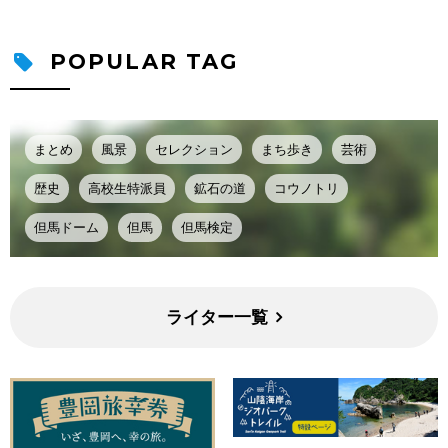
POPULAR TAG
まとめ
風景
セレクション
まち歩き
芸術
歴史
高校生特派員
鉱石の道
コウノトリ
但馬ドーム
但馬
但馬検定
ライター一覧