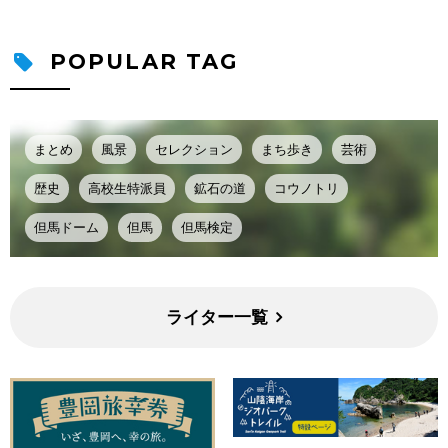
POPULAR TAG
まとめ
風景
セレクション
まち歩き
芸術
歴史
高校生特派員
鉱石の道
コウノトリ
但馬ドーム
但馬
但馬検定
ライター一覧