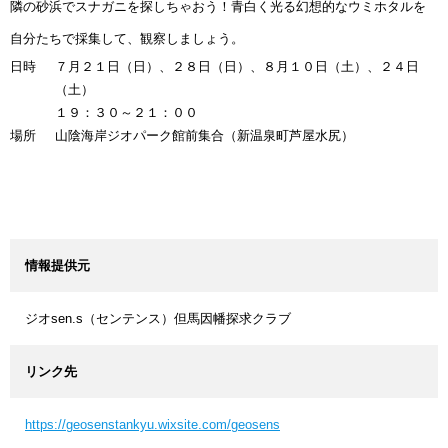
隣の砂浜でスナガニを探しちゃおう！青白く光る幻想的なウミホタルを
自分たちで採集して、観察しましょう。
日時
７月２１日（日）、２８日（日）、８月１０日（土）、２４日
（土）
１９：３０～２１：００
場所
山陰海岸ジオパーク館前集合（新温泉町芦屋水尻）
情報提供元
ジオsen.s（センテンス）但馬因幡探求クラブ
リンク先
https://geosenstankyu.wixsite.com/geosens