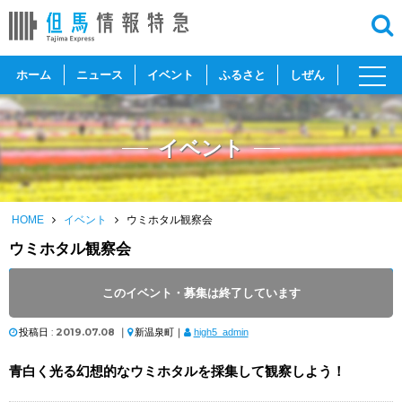
toggl
ホーム
ニュース
イベント
ふるさと
しぜん
navig
イベント
HOME
イベント
ウミホタル観察会
ウミホタル観察会
開催日 :
2019
.
08.24
～
2019
.
08.24
このイベント・募集は終了しています
開催時間 : 19:30 ～ 21:00
投稿日 :
2019.07.08
｜
新温泉町｜
high5_admin
青白く光る幻想的なウミホタルを採集して観察しよう！