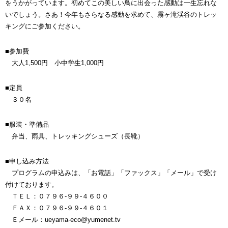
をうかがっています。初めてこの美しい鳥に出会った感動は一生忘れな
いでしょう。さあ！今年もさらなる感動を求めて、霧ヶ滝渓谷のトレッ
キングにご参加ください。
■参加費
大人1,500円 小中学生1,000円
■定員
３０名
■服装・準備品
弁当、雨具、トレッキングシューズ（長靴）
■申し込み方法
プログラムの申込みは、「お電話」「ファックス」「メール」で受け
付けております。
ＴＥＬ：０７９６-９９-４６００
ＦＡＸ：０７９６-９９-４６０１
Ｅメール：ueyama-eco@yumenet.tv