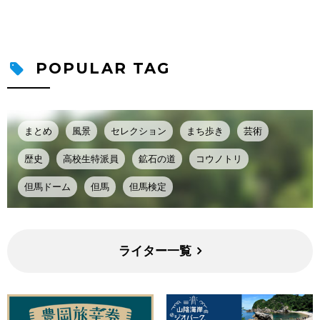
POPULAR TAG
まとめ
風景
セレクション
まち歩き
芸術
歴史
高校生特派員
鉱石の道
コウノトリ
但馬ドーム
但馬
但馬検定
ライター一覧