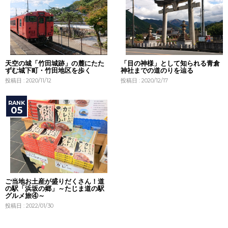
天空の城「竹田城跡」の麓にたた
「目の神様」として知られる青倉
ずむ城下町・竹田地区を歩く
神社までの道のりを辿る
投稿日 : 2020/11/12
投稿日 : 2020/12/17
ご当地お土産が盛りだくさん！道
の駅「浜坂の郷」～たじま道の駅
グルメ旅④～
投稿日 : 2022/01/30