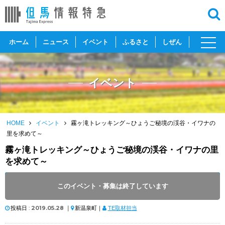
toggl
ホーム
ニュース
イベント
ふるさと
しぜん
navig
イベント
HOME
イベント
霧ヶ滝トレッキング～ひょうご秘境の渓谷・イワナの
里を求めて～
霧ヶ滝トレッキング～ひょうご秘境の渓谷・イワナの里
を求めて～
開催日 :
2019
.
06.01
～
2019
.
06.01
このイベント・募集は終了しています
開催時間 : 09:00 ～ 15:00
投稿日 :
2019.05.28
｜
新温泉町｜
TE取材担当