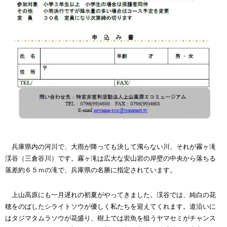
兵庫県内の河川で、大雨が降っても決して濁らない川、それが霧ヶ滝
渓谷（三倉谷川）です。霧ヶ滝は広大な安山岩の岸壁の中央から落ちる
落差約６５ｍの滝で、兵庫県の名勝に指定されています。
上山高原にも一月遅れの初夏がやってきました。渓谷では、純白の花
穂をのばしたシライトソウが優しく私たちを迎えてくれます。道沿いに
はタジマタムラソウが花盛り、樹上では岩魚を狙うヤマセミがチャンス