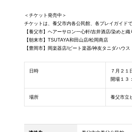
＜チケット発売中＞
チケットは、養父市内各公民館、各プレイガイド
【養父市】ヘアーサロン一心軒/吉井酒店/染めと織り
【朝来市】TSUTAYA和田山店/松岡商店
【豊岡市】岡楽器店/ビート楽器/神友タニダハウス
日時
７月２１日
開場１３
場所
養父市立