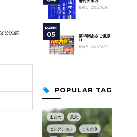
湯村夕涼み
投稿日 : 2026/07/26
養父公民館
第48回あさご夏祭
り
投稿日 : 2026/08/05
POPULAR TAG
まとめ
風景
セレクション
まち歩き