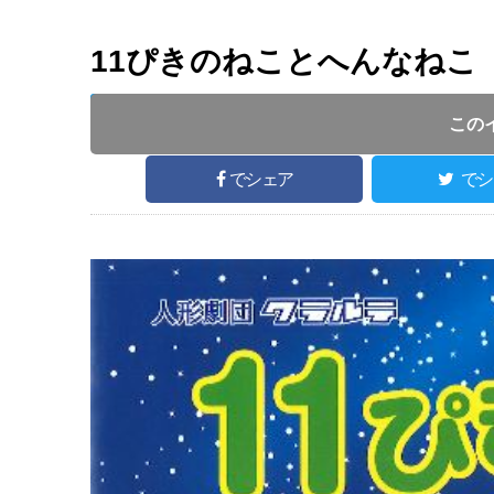
11ぴきのねことへんなねこ
開催日 :
2019
.
07.11
～
2019
.
07.11
開催時間 : 14
この
でシェア
でシ