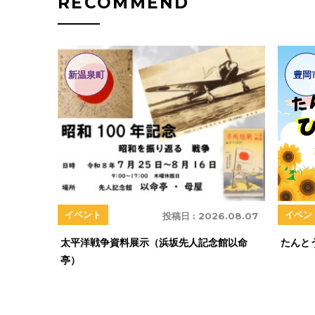
RECOMMEND
新温泉町
豊岡
イベン
イベント
投稿日 :
2026.08.07
たんと
太平洋戦争資料展示（浜坂先人記念館以命
亭）