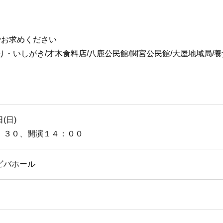
でお求めください
・いしがき/才木食料店/八鹿公民館/関宮公民館/大屋地域局/
(日)
：３０、開演１４：００
ビバホール