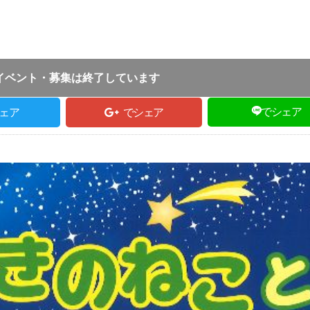
投稿日 :
2019.05.22
｜
養父市｜
TE取材担当
:00
イベント・募集は終了しています
でシェア
ェア
でシェア