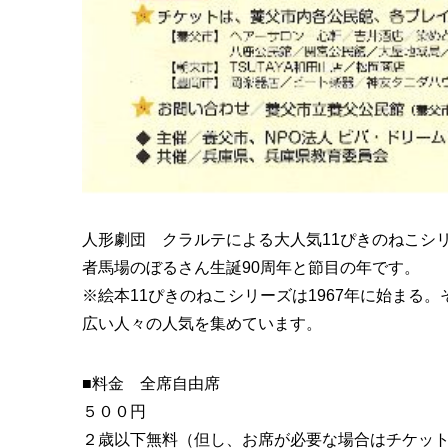
人形劇団 クラルテによる大人気11ぴきのねこシ
者馬場のぼるさん生誕90周年と節目の年です。
※絵本11ぴきのねこシリーズは1967年に始ま
広い人々の人気を集めています。
■料金 全席自由席
５００円
２歳以下無料（但し、お席が必要な場合はチケッ