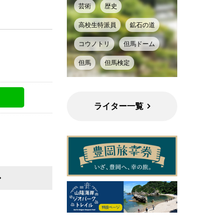
芸術
歴史
高校生特派員
鉱石の道
コウノトリ
但馬ドーム
但馬
但馬検定
ライター一覧