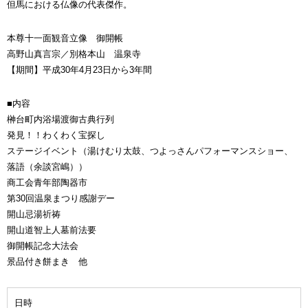
但馬における仏像の代表傑作。
本尊十一面観音立像 御開帳
高野山真言宗／別格本山 温泉寺
【期間】平成30年4月23日から3年間
■内容
榊台町内浴場渡御古典行列
発見！！わくわく宝探し
ステージイベント（湯けむり太鼓、つよっさんパフォーマンスショー、
落語（余談宮嶋））
商工会青年部陶器市
第30回温泉まつり感謝デー
開山忌湯祈祷
開山道智上人墓前法要
御開帳記念大法会
景品付き餅まき 他
日時