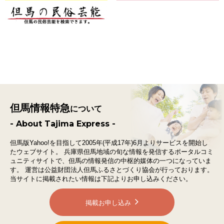
但馬情報特急
について
- About Tajima Express -
但馬版Yahoo!を目指して2005年(平成17年)6月よりサービスを開始し
たウェブサイト。
兵庫県但馬地域の旬な情報を発信するポータルコミ
ュニティサイトで、
但馬の情報発信の中枢的媒体の一つになっていま
す。
運営は公益財団法人但馬ふるさとづくり協会が行っております。
当サイトに掲載されたい情報は下記よりお申し込みください。
掲載お申し込み