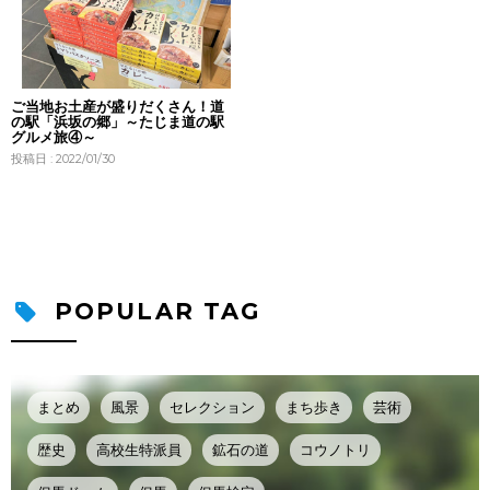
ご当地お土産が盛りだくさん！道
の駅「浜坂の郷」～たじま道の駅
グルメ旅④～
投稿日 : 2022/01/30
POPULAR TAG
まとめ
風景
セレクション
まち歩き
芸術
歴史
高校生特派員
鉱石の道
コウノトリ