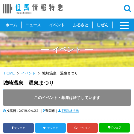
toggl
ホーム
ニュース
イベント
ふるさと
しぜん
navig
イベント
HOME
イベント
城崎温泉 温泉まつり
城崎温泉 温泉まつり
開催日 :
2019
.
04.23
～
2019
.
04.24
このイベント・募集は終了しています
開催時間 : 9:00 ～ 16:30
投稿日 :
2019.04.22
｜
豊岡市｜
TE取材担当
でシェア
でシェア
でシェア
でシェア