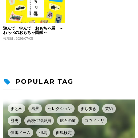
遊んで 学んで おもちゃ展 ～
わらべのおもちゃ図鑑～
投稿日 : 2026/07/05
POPULAR TAG
まとめ
風景
セレクション
まち歩き
芸術
歴史
高校生特派員
鉱石の道
コウノトリ
但馬ドーム
但馬
但馬検定