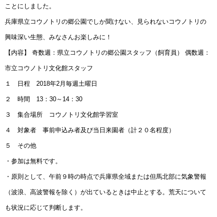
ことにしました。
兵庫県立コウノトリの郷公園でしか聞けない、見られないコウノトリの
興味深い生態、みなさんお楽しみに！
【内容】 奇数週：県立コウノトリの郷公園スタッフ（飼育員） 偶数週：
市立コウノトリ文化館スタッフ
１ 日程 2018年2月毎週土曜日
２ 時間 13：30～14：30
３ 集合場所 コウノトリ文化館学習室
４ 対象者 事前申込み者及び当日来園者（計２０名程度）
５ その他
・参加は無料です。
・原則として、午前９時の時点で兵庫県全域または但馬北部に気象警報
（波浪、高波警報を除く）が出ているときは中止とする。荒天について
も状況に応じて判断します。