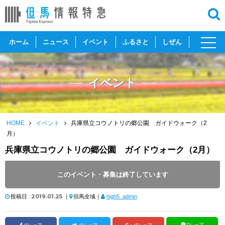
toggl
ホーム
ニュース
イベント
ふるさと
しぜん
navig
イベント
HOME
イベント
兵庫県立コウノトリの郷公園 ガイドウォーク（2
月）
兵庫県立コウノトリの郷公園 ガイドウォーク（2月）
開催日 :
2019
.
02.02
～
2019
.
02.23
このイベント・募集は終了しています
開催時間 : 13:30 ～ 14:30
投稿日 :
2019.01.25
｜
但馬全域｜
high5_admin
でシェア