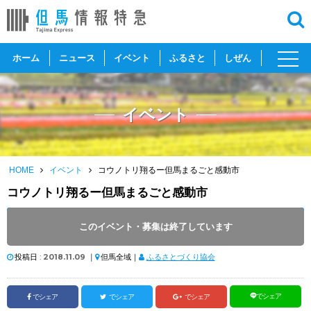
toggl
ホーム
ニュース
イベント
ふるさと
しぜん
navig
イベント
HOME
イベント
コウノトリ翔るー但馬まるごと感動市
コウノトリ翔るー但馬まるごと感動市
開催日 :
2018
.
11.10
～
2018
.
11.11
このイベント・募集は終了しています
開催時間 : 10:00
投稿日 :
2018.11.09
｜
但馬全域｜
ふるさとづくり協会
でシェア
でシェア
でシェア
でシェア