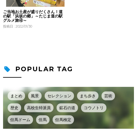
ご当地お土産が盛りだくさん！道
の駅「浜坂の郷」～たじま道の駅
グルメ旅④～
投稿日 : 2022/01/30
POPULAR TAG
まとめ
風景
セレクション
まち歩き
芸術
歴史
高校生特派員
鉱石の道
コウノトリ
但馬ドーム
但馬
但馬検定