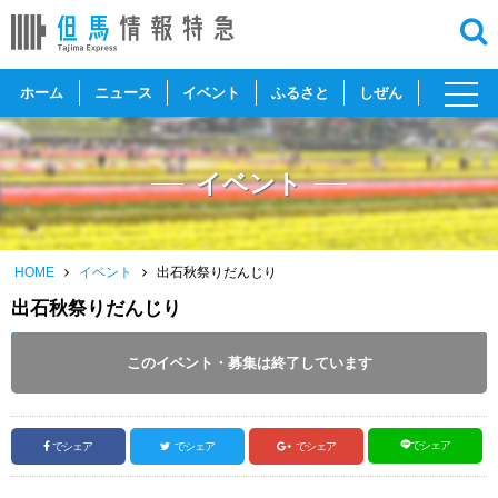
toggl
ホーム
ニュース
イベント
ふるさと
しぜん
navig
イベント
HOME
イベント
出石秋祭りだんじり
出石秋祭りだんじり
開催日 :
2018
.
10.13
～
2018
.
10.14
このイベント・募集は終了しています
投稿日 :
2018.10.10
｜
豊岡市｜
ふるさとづくり協会
でシェア
でシェア
でシェア
でシェア