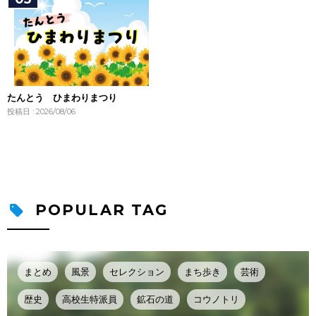
たんとう ひまわりまつり
投稿日 : 2026/08/06
POPULAR TAG
まとめ
風景
セレクション
まち歩き
芸術
歴史
高校生特派員
鉱石の道
コウノトリ