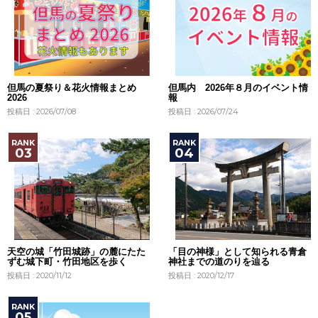
但馬の夏祭り＆花火情報まとめ
但馬内 2026年８月のイベント情
2026
報
投稿日 : 2026/07/08
投稿日 : 2026/07/24
天空の城「竹田城跡」の麓にたた
「目の神様」として知られる青倉
ずむ城下町・竹田地区を歩く
神社までの道のりを辿る
投稿日 : 2020/11/12
投稿日 : 2020/12/17