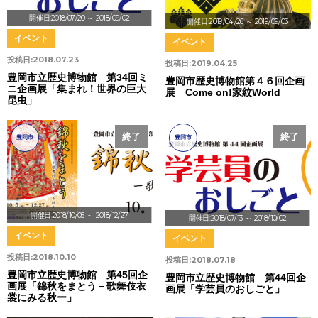
開催日:2018/07/20
～ 2018/09/02
開催日:2019/04/26
～ 2019/09/03
イベント
イベント
投稿日:
2018.07.23
投稿日:
2019.04.25
豊岡市立歴史博物館 第34回ミ
豊岡市歴史博物館第４６回企画
ニ企画展「集まれ！世界の巨大
展 Come on!家紋World
昆虫」
終了
終了
豊岡市
豊岡市
開催日:2018/10/05
～ 2018/12/27
開催日:2018/07/13
～ 2018/10/02
イベント
イベント
投稿日:
2018.10.10
投稿日:
2018.07.18
豊岡市立歴史博物館 第45回企
豊岡市立歴史博物館 第44回企
画展「錦秋をまとう－歌舞伎衣
画展「学芸員のおしごと」
裳にみる秋ー」