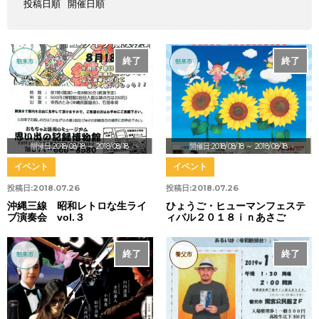
投稿日順
開催日順
終了
終了
朝来市
朝来市
開催日:2018/08/18
～ 2018/08/18
開催日:2018/08/18
～ 2018/08/18
イベント
イベント
投稿日:
2018.07.26
投稿日:
2018.07.26
沖縄三線 昭和レトロな生ライ
ひょうご・ヒューマンフェステ
ブ演奏会 vol.３
ィバル２０１８ｉｎあさご
終了
終了
朝来市
養父市