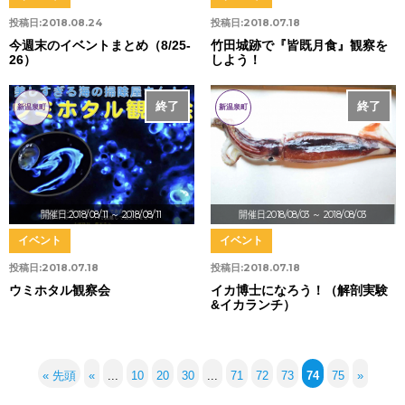
投稿日:
2018.08.24
投稿日:
2018.07.18
今週末のイベントまとめ（8/25-
竹田城跡で『皆既月食』観察を
26）
しよう！
終了
終了
新温泉町
新温泉町
開催日:2018/08/11
～ 2018/08/11
開催日:2018/08/03
～ 2018/08/03
イベント
イベント
投稿日:
2018.07.18
投稿日:
2018.07.18
ウミホタル観察会
イカ博士になろう！（解剖実験
&イカランチ）
« 先頭
«
...
10
20
30
...
71
72
73
74
75
»