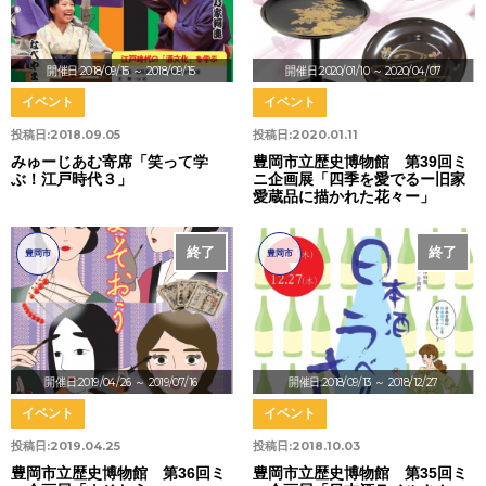
開催日:2018/09/15
～ 2018/09/15
開催日:2020/01/10
～ 2020/04/07
イベント
イベント
投稿日:
2018.09.05
投稿日:
2020.01.11
みゅーじあむ寄席「笑って学
豊岡市立歴史博物館 第39回ミ
ぶ！江戸時代３」
ニ企画展「四季を愛でるー旧家
愛蔵品に描かれた花々ー」
終了
終了
豊岡市
豊岡市
開催日:2019/04/26
～ 2019/07/16
開催日:2018/09/13
～ 2018/12/27
イベント
イベント
投稿日:
2019.04.25
投稿日:
2018.10.03
豊岡市立歴史博物館 第36回ミ
豊岡市立歴史博物館 第35回ミ