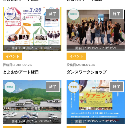
終了
中止
終了
豊岡市
朝来市
開催日:2018/07/29
～ 2018/07/29
開催日:2018/07/29
～ 2018/07/29
イベント
イベント
投稿日:
2018.07.23
投稿日:
2018.07.25
とよおかアート縁日
ダンスワークショップ
終了
終了
朝来市
香美町
開催日:2018/07/28
～ 2018/07/28
開催日:2018/08/25
～ 2018/08/25