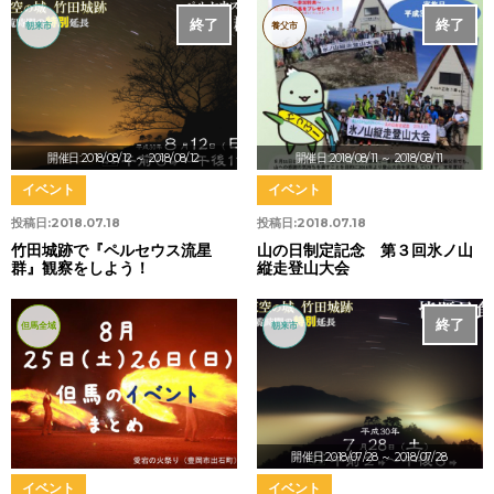
終了
終了
朝来市
養父市
開催日:2018/08/12
～ 2018/08/12
開催日:2018/08/11
～ 2018/08/11
イベント
イベント
投稿日:
2018.07.18
投稿日:
2018.07.18
竹田城跡で『ペルセウス流星
山の日制定記念 第３回氷ノ山
群』観察をしよう！
縦走登山大会
終了
但馬全域
朝来市
開催日:2018/07/28
～ 2018/07/28
イベント
イベント