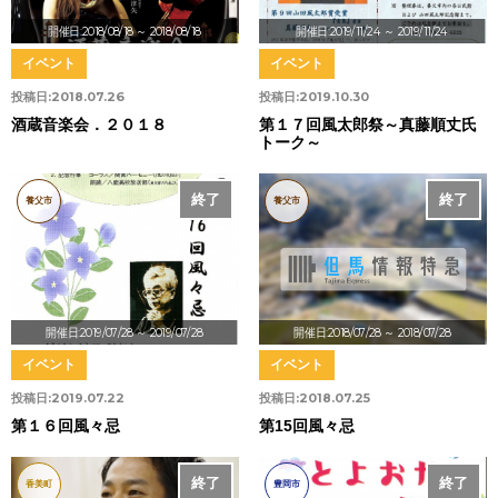
開催日:2018/08/18
～ 2018/08/18
開催日:2019/11/24
～ 2019/11/24
イベント
イベント
投稿日:
2018.07.26
投稿日:
2019.10.30
酒蔵音楽会．２０１８
第１７回風太郎祭～真藤順丈氏
トーク～
終了
終了
養父市
養父市
開催日:2019/07/28
～ 2019/07/28
開催日:2018/07/28
～ 2018/07/28
イベント
イベント
投稿日:
2019.07.22
投稿日:
2018.07.25
第１６回風々忌
第15回風々忌
終了
終了
香美町
豊岡市