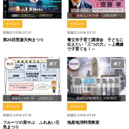
開催日:2018/07/21
～ 2018/07/21
開催日:2018/08/18
～ 2018/08/18
イベント
イベント
投稿日:
2018.07.21
投稿日:
2018.07.21
第26回荒湯天狗まつり
養父市子育て講演会 子どもに
伝えたい「三つの力」～上機嫌
で子育てを！～
終了
終了
養父市
新温泉町
開催日:2018/07/22
～ 2018/07/22
開催日:2018/08/01
～ 2018/08/01
イベント
イベント
投稿日:
2018.07.18
投稿日:
2018.07.18
フルーツの里やぶ ふれあい元
地産地消料理教室
気まつり