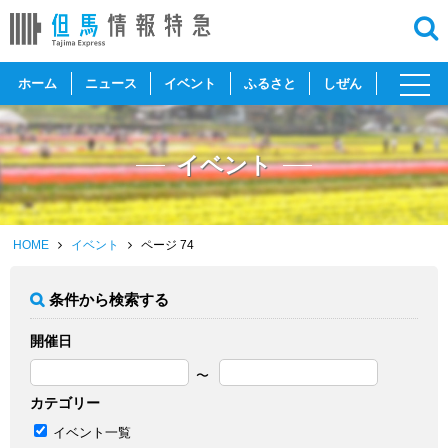
toggl
ホーム
ニュース
イベント
ふるさと
しぜん
navig
イベント
HOME
イベント
ページ 74
条件から検索する
開催日
カテゴリー
イベント