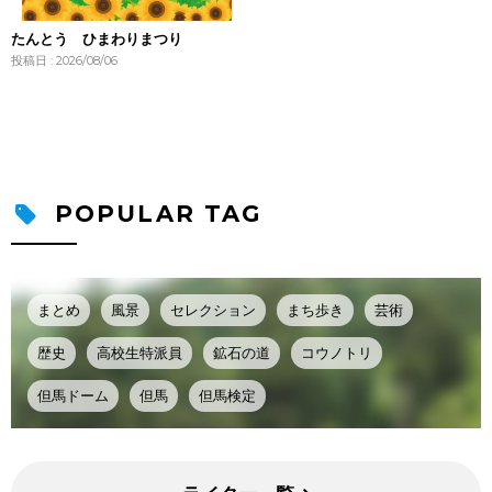
たんとう ひまわりまつり
投稿日 : 2026/08/06
POPULAR TAG
まとめ
風景
セレクション
まち歩き
芸術
歴史
高校生特派員
鉱石の道
コウノトリ
但馬ドーム
但馬
但馬検定