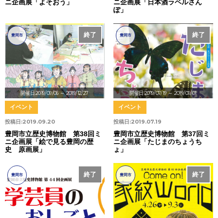
ニ企画展「よそおう」
ニ企画展「日本酒ラベルさん
ぽ」
終了
終了
豊岡市
豊岡市
開催日:2019/09/06
～ 2019/12/27
開催日:2019/07/19
～ 2019/09/01
イベント
イベント
投稿日:
2019.09.20
投稿日:
2019.07.19
豊岡市立歴史博物館 第38回ミ
豊岡市立歴史博物館 第37回ミ
ニ企画展「絵で見る豊岡の歴
ニ企画展「たじまのちょうち
史 原画展」
ょ」
終了
終了
豊岡市
豊岡市