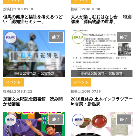
投稿日:
2018.07.18
投稿日:
2018.11.08
但馬の健康と福祉を考えるつど
大人が楽しむおはなし会 特別
い「認知症セミナー」
講座「源氏物語の世界」
終了
終了
新温泉町
但馬全域
開催日:2018/11/27
～ 2018/11/27
開催日:2018/08/11
～ 2018/08/11
イベント
イベント
投稿日:
2018.11.22
投稿日:
2018.07.18
加藤文太郎記念図書館 読み聞
2018夏休み 土木インフラツアー
かせ講座
in香美・新温泉
終了
終了
豊岡市
豊岡市