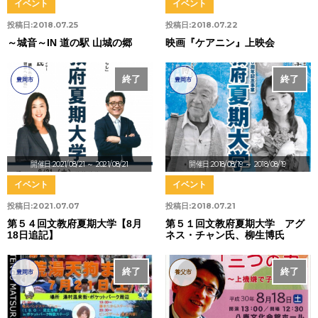
イベント
イベント
投稿日:
2018.07.25
投稿日:
2018.07.22
～城音～IN 道の駅 山城の郷
映画『ケアニン』上映会
終了
終了
豊岡市
豊岡市
開催日:2021/08/21
～ 2021/08/21
開催日:2018/08/19
～ 2018/08/19
イベント
イベント
投稿日:
2021.07.07
投稿日:
2018.07.21
第５４回文教府夏期大学【8月
第５１回文教府夏期大学 アグ
18日追記】
ネス・チャン氏、柳生博氏
終了
終了
豊岡市
養父市