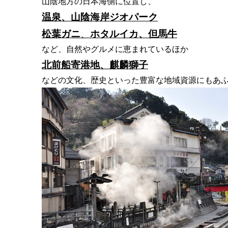
山陰地方の日本海側に位置し、
温泉、山陰海岸ジオパーク
松葉ガニ
、
ホタルイカ、
但馬牛
など、自然やグルメに恵まれているほか
北前船寄港地、
麒麟獅子
などの
文化、歴史といった豊富な地域資源にもあ