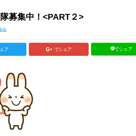
募集中！<PART２>
協会
でシェア
ェア
でシェア