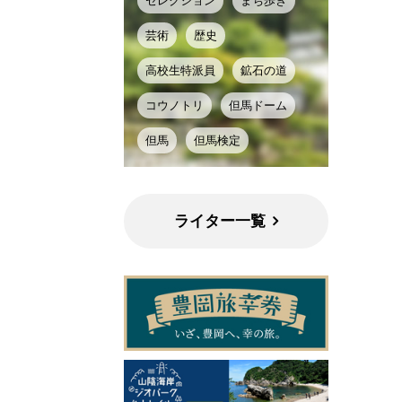
セレクション
まち歩き
芸術
歴史
高校生特派員
鉱石の道
コウノトリ
但馬ドーム
但馬
但馬検定
ライター一覧