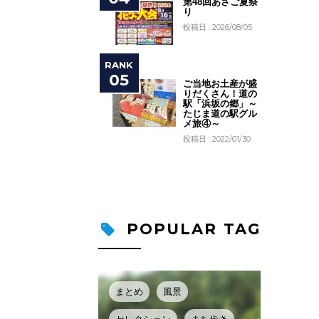
第48回あさご夏祭
り
投稿日 : 2026/08/05
ご当地お土産が盛
りだくさん！道の
駅「浜坂の郷」～
たじま道の駅グル
メ旅④～
投稿日 : 2022/01/30
POPULAR TAG
まとめ
風景